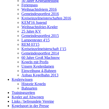
50 Jahre Kegelabteilung
Ferienpass
Weihnachtsfeiern 2016
Gemeindesportfest 2016
Kreiseinzelmeisterschaften 2016
KEM'16 Jugend
Weihnachtsfeier-Kegler
25 Jahre KV
Gemeindesportfest 2015
Lampentester 4'15
REM 03'15
Kreiseinzelmeisterschaft 1'15
Gemeindesportfest 2014
60 Jahre Groß Machnow
Kegeln mit Profis
Unsere Keglerdamen
Einweihung 4-Bahnen
Anbau Kegelbahn 2013
Keglerwissen
Historie Kegeln
Bahnarten
Trainingszeiten
Kegler auf Abwegen
Links / befreundete Vereine
Kegelsport in der Presse