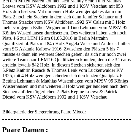
Bei den Mixed Paaren konnten sich Mandy Schön und Mathias
Loewa vom KSV Altdöbern 1992 und 1.KSV Vetschau mit 853
Holz durchsetzen. Mit nur einem Holz weniger gab es dann um
Platz 2 noch ein Stechen in dem sich dann Jennifer Schauer und
Thomas Staacke vom KSV Altdöbern 1992 SV Calau mit 3 Holz
mehr vor gegen Esther Wegner und Tino Lehmann vom MPSV 95
Königs Wusterhausen durchsetzten. Des weiteren haben sich noch
Platz 4-6 zur LEM'16 am 01.05.2016 in Berlin Marzahn
Qualifiziert. 4.Platz mit 845 Holz Angela Weise und Andreas Luther
vom SG Askania Kalbow 1916. Zwischen den Plätzen 5 bis 7
musste es dann ein weiteres Stechen geben, da sich nur noch zwei
weitere Teams zur LEM'16 Qualifizieren konnten, denn die 3 Teams
erreicht jeweils 842 Holz. In diesem Stechen sicherten sich den
5.Platz Kathrin Rasack & Thomas Lenk vom Luckenwalder KV
1925, mit 4 Holz weniger sicherten sich den letzten Qualiplatz 6
Bettina Lehmann & Matthias Wüstenhagen vom MPSV 95 Königs
Wusterhausen und mit weiteren 3 Holz weniger landeten nach dem
Stechen auf dem ärgerlichen 7.Platz Regine Loewa & Patrick
Diestel vom KSV Altdöbern 1992 und 1.KSV Vetschau.
Bildergalerie der Siegerehrung Paare Mixed:
Paare Damen :