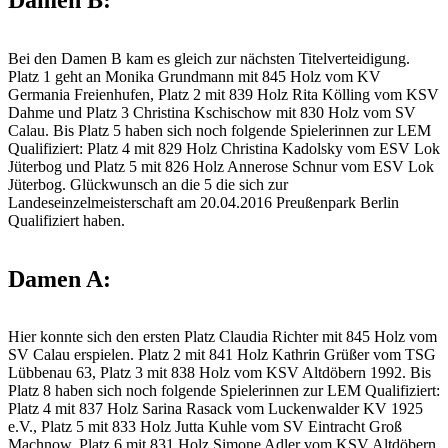
Bei den Damen B kam es gleich zur nächsten Titelverteidigung.
Platz 1 geht an Monika Grundmann mit 845 Holz vom KV
Germania Freienhufen, Platz 2 mit 839 Holz Rita Kölling vom KSV
Dahme und Platz 3 Christina Kschischow mit 830 Holz vom SV
Calau. Bis Platz 5 haben sich noch folgende Spielerinnen zur LEM
Qualifiziert: Platz 4 mit 829 Holz Christina Kadolsky vom ESV Lok
Jüterbog und Platz 5 mit 826 Holz Annerose Schnur vom ESV Lok
Jüterbog. Glückwunsch an die 5 die sich zur
Landeseinzelmeisterschaft am 20.04.2016 Preußenpark Berlin
Qualifiziert haben.
Damen A:
Hier konnte sich den ersten Platz Claudia Richter mit 845 Holz vom
SV Calau erspielen. Platz 2 mit 841 Holz Kathrin Grüßer vom TSG
Lübbenau 63, Platz 3 mit 838 Holz vom KSV Altdöbern 1992. Bis
Platz 8 haben sich noch folgende Spielerinnen zur LEM Qualifiziert:
Platz 4 mit 837 Holz Sarina Rasack vom Luckenwalder KV 1925
e.V., Platz 5 mit 833 Holz Jutta Kuhle vom SV Eintracht Groß
Machnow, Platz 6 mit 831 Holz Simone Adler vom KSV Altdöbern