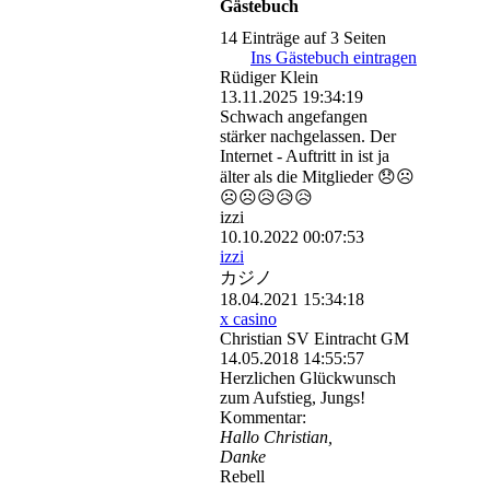
Gästebuch
14 Einträge auf 3 Seiten
Ins Gästebuch eintragen
Rüdiger Klein
13.11.2025
19:34:19
Schwach angefangen
stärker nachgelassen. Der
Internet - Auftritt in ist ja
älter als die Mitglieder 😞☹️
☹️☹️😥😥😥
izzi
10.10.2022
00:07:53
izzi
カジノ
18.04.2021
15:34:18
x casino
Christian SV Eintracht GM
14.05.2018
14:55:57
Herzlichen Glückwunsch
zum Aufstieg, Jungs!
Kommentar:
Hallo Christian,
Danke
Rebell