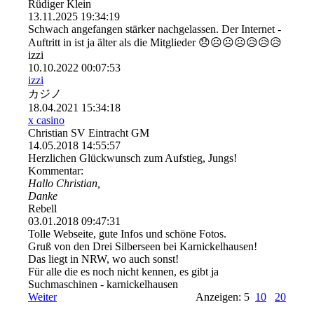
Rüdiger Klein
13.11.2025
19:34:19
Schwach angefangen stärker nachgelassen. Der Internet -
Auftritt in ist ja älter als die Mitglieder 😞☹️☹️☹️😥😥😥
izzi
10.10.2022
00:07:53
izzi
カジノ
18.04.2021
15:34:18
x casino
Christian SV Eintracht GM
14.05.2018
14:55:57
Herzlichen Glückwunsch zum Aufstieg, Jungs!
Kommentar:
Hallo Christian,
Danke
Rebell
03.01.2018
09:47:31
Tolle Webseite, gute Infos und schöne Fotos.
Gruß von den Drei Silberseen bei Karnickelhausen!
Das liegt in NRW, wo auch sonst!
Für alle die es noch nicht kennen, es gibt ja
Suchmaschinen - karnickelhausen
Weiter
Anzeigen: 5
10
20